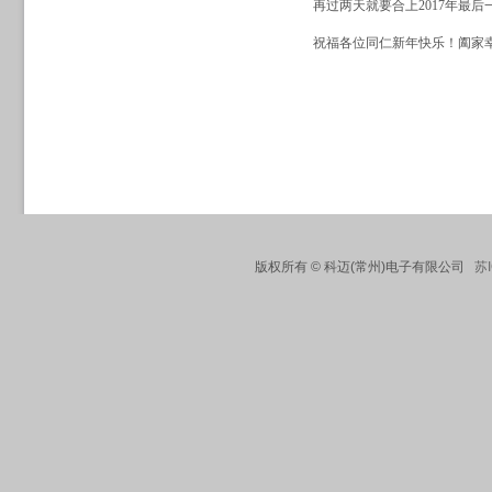
再过两天就要合上2017年最后
祝福各位同仁新年快乐！阖家幸
版权所有 © 科迈(常州)电子有限公司
苏I