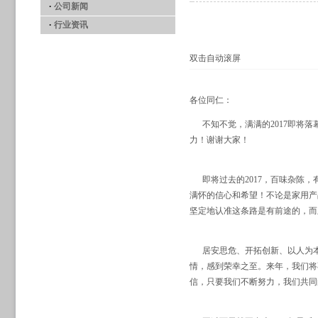
·
公司新闻
·
行业资讯
双击自动滚屏
各位同仁：
不知不觉，满满的2017即将落
力！谢谢大家！
即将过去的2017，百味杂陈，
满怀的信心和希望！不论是家用产
坚定地认准这条路是有前途的，而
居安思危、开拓创新、以人为本
情，感到荣幸之至。来年，我们将
信，只要我们不断努力，我们共同